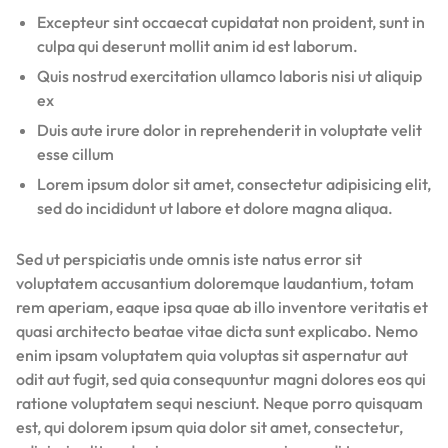
Excepteur sint occaecat cupidatat non proident, sunt in
culpa qui deserunt mollit anim id est laborum.
Quis nostrud exercitation ullamco laboris nisi ut aliquip
ex
Duis aute irure dolor in reprehenderit in voluptate velit
esse cillum
Lorem ipsum dolor sit amet, consectetur adipisicing elit,
sed do incididunt ut labore et dolore magna aliqua.
Sed ut perspiciatis unde omnis iste natus error sit
voluptatem accusantium doloremque laudantium, totam
rem aperiam, eaque ipsa quae ab illo inventore veritatis et
quasi architecto beatae vitae dicta sunt explicabo. Nemo
enim ipsam voluptatem quia voluptas sit aspernatur aut
odit aut fugit, sed quia consequuntur magni dolores eos qui
ratione voluptatem sequi nesciunt. Neque porro quisquam
est, qui dolorem ipsum quia dolor sit amet, consectetur,