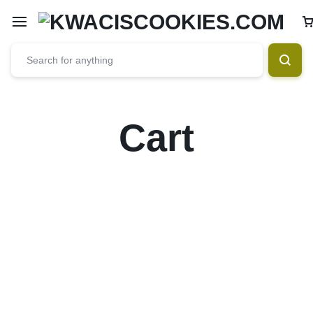
Cart
Your bag is empty
Don't miss out on great deals! Start shopping or
Sign in to view products added.
Shop What's New
Sign in