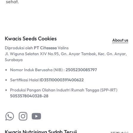
sehat.
Kwacis Seeds Cookies
About us
Diproduksi oleh
PT Citasasa
Valins
Jl. Wiguna Selatan XIV No.95, Gn. Anyar Tambak, Kec. Gn. Anyar,
Surabaya​
Nomor Induk Berusaha (NIB) :
2505230085797
Sertifikasi Halal
ID35110000391400622
Produksi Pangan Olahan Industri Rumah Tangga (SPP-IRT)
5053578040328-28
Kwacis Nutrisinya Sudah Teruji