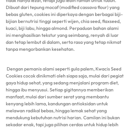
tidak hanya lezat, tetapi juga lebih ramah untuk tubuh.
Dibuat dari tepung mocaf (modified cassava flour) yang
bebas gluten, cookies ini diperkaya dengan berbagai biji-
bijian bernutrisi tinggi seperti wijen, chia seed, flaxseed,
kuaci, biji labu, hingga almond. Perpaduan bahan alami
ini menghasilkan tekstur yang seimbang, renyah di luar
dan tetap lembut di dalam, serta rasa yang tetap nikmat
tanpa mengorbankan kesehatan.
Dengan pemanis alami seperti gula palem, Kwacis Seed
Cookies cocok dinikmati oleh siapa saja, mulai dari pegiat
gaya hidup sehat, yang sedang menjalani program diet,
hingga ibu menyusui. Setiap gigitannya memberikan
manfaat, mulai dari sumber serat yang membantu
kenyang lebih lama, kandungan antioksidan untuk
melawan radikal bebas, hingga lemak sehat yang
mendukung kebutuhan nutrisi harian. Camilan ini bukan
sekadar enak, tapi juga pilihan cerdas untuk hidup lebih