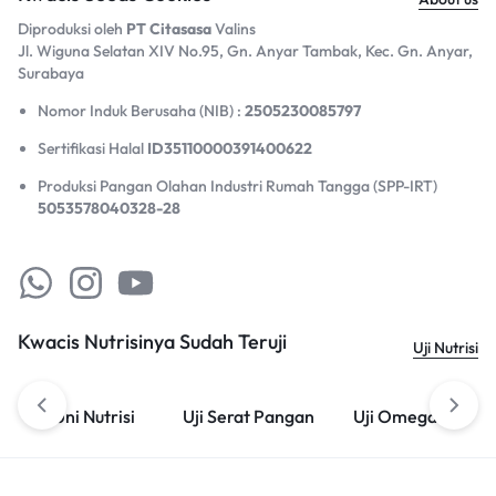
Diproduksi oleh
PT Citasasa
Valins
Jl. Wiguna Selatan XIV No.95, Gn. Anyar Tambak, Kec. Gn. Anyar,
Surabaya​
Nomor Induk Berusaha (NIB) :
2505230085797
Sertifikasi Halal
ID35110000391400622
Produksi Pangan Olahan Industri Rumah Tangga (SPP-IRT)
5053578040328-28
Kwacis Nutrisinya Sudah Teruji
Uji Nutrisi
Uni Nutrisi
Uji Serat Pangan
Uji Omega 3