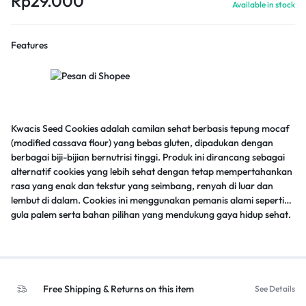
Rp
29.000
Available in stock
Features
Kwacis Seed Cookies adalah camilan sehat berbasis tepung mocaf
(modified cassava flour) yang bebas gluten, dipadukan dengan
berbagai biji-bijian bernutrisi tinggi. Produk ini dirancang sebagai
alternatif cookies yang lebih sehat dengan tetap mempertahankan
rasa yang enak dan tekstur yang seimbang, renyah di luar dan
lembut di dalam. Cookies ini menggunakan pemanis alami seperti
gula palem serta bahan pilihan yang mendukung gaya hidup sehat.
Cocok dikonsumsi oleh berbagai kalangan, termasuk individu yang
menjalani pola makan sehat, program diet, maupun ibu menyusui.
Free Shipping & Returns on this item
See Details