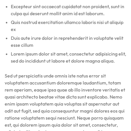
Excepteur sint occaecat cupidatat non proident, sunt in
culpa qui deserunt mollit anim id est laborum.
Quis nostrud exercitation ullamco laboris nisi ut aliquip
ex
Duis aute irure dolor in reprehenderit in voluptate velit
esse cillum
Lorem ipsum dolor sit amet, consectetur adipisicing elit,
sed do incididunt ut labore et dolore magna aliqua.
Sed ut perspiciatis unde omnis iste natus error sit
voluptatem accusantium doloremque laudantium, totam
rem aperiam, eaque ipsa quae ab illo inventore veritatis et
quasi architecto beatae vitae dicta sunt explicabo. Nemo
enim ipsam voluptatem quia voluptas sit aspernatur aut
odit aut fugit, sed quia consequuntur magni dolores eos qui
ratione voluptatem sequi nesciunt. Neque porro quisquam
est, qui dolorem ipsum quia dolor sit amet, consectetur,