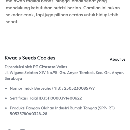
melawan radikal bebas, hingga lemak sehat yang
mendukung kebutuhan nutrisi harian. Camilan ini bukan
sekadar enak, tapi juga pilihan cerdas untuk hidup lebih
sehat.
Kwacis Seeds Cookies
About us
Diproduksi oleh
PT Citasasa
Valins
Jl. Wiguna Selatan XIV No.95, Gn. Anyar Tambak, Kec. Gn. Anyar,
Surabaya​
Nomor Induk Berusaha (NIB) :
2505230085797
Sertifikasi Halal
ID35110000391400622
Produksi Pangan Olahan Industri Rumah Tangga (SPP-IRT)
5053578040328-28